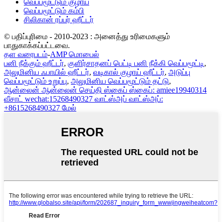
வெப்பமூட்டும் குழாய்
வெப்பமூட்டும் கம்பி
சிலிகான் ரப்பர் ஹீட்டர்
© பதிப்புரிமை - 2010-2023 : அனைத்து உரிமைகளும்
பாதுகாக்கப்பட்டவை.
தள வரைபடம்
-
AMP மொபைல்
பனி நீக்கும் ஹீட்டர்
,
குளிர்சாதனப் பெட்டி பனி நீக்கி வெப்பமூட்டி
,
அலுமினிய ஃபாயில் ஹீட்டர்
,
வடிகால் குழாய் ஹீட்டர்
,
அடுப்பு
வெப்பமூட்டும் உறுப்பு
,
அலுமினிய வெப்பமூட்டும் தட்டு
,
ஆன்லைன்
ஆன்லைன் செய்தி
ஸ்கைப்
ஸ்கைப்: amiee19940314
வீசாட்
wechat:15268490327
வாட்ஸ்அப்
வாட்ஸ்அப்:
+8615268490327
மேல்