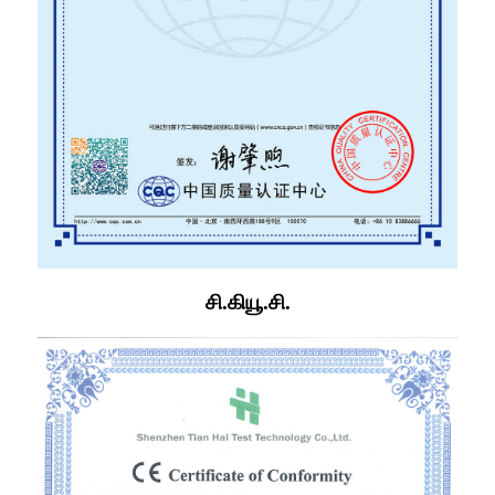
சி.கியூ.சி.