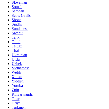
Slovenian
Somali
Samoan
Scots Gaelic
Shona
Sindhi
Sundanese
Swahili
Tajik
Tamil
Telugu
Thai
Ukrainian
Urdu
Uzbek
Vietnamese
Welsh
Xhosa
Yiddish
Yoruba
Zulu
Kinyarwanda
Tatar
Oriya
Turkmen