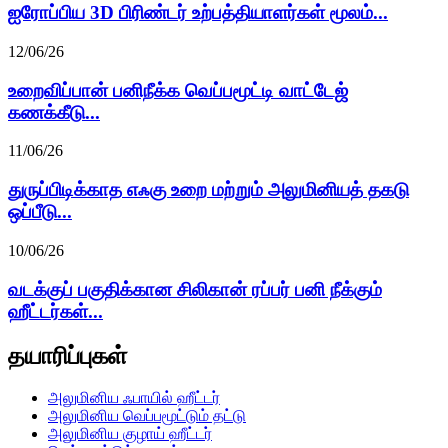
ஐரோப்பிய 3D பிரிண்டர் உற்பத்தியாளர்கள் மூலம்...
12/06/26
உறைவிப்பான் பனிநீக்க வெப்பமூட்டி வாட்டேஜ்
கணக்கீடு...
11/06/26
துருப்பிடிக்காத எஃகு உறை மற்றும் அலுமினியத் தகடு
ஒப்பீடு...
10/06/26
வடக்குப் பகுதிக்கான சிலிகான் ரப்பர் பனி நீக்கும்
ஹீட்டர்கள்...
தயாரிப்புகள்
அலுமினிய ஃபாயில் ஹீட்டர்
அலுமினிய வெப்பமூட்டும் தட்டு
அலுமினிய குழாய் ஹீட்டர்