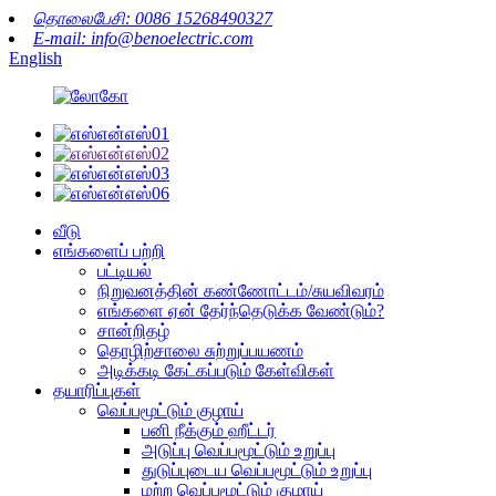
தொலைபேசி: 0086 15268490327
E-mail: info@benoelectric.com
English
வீடு
எங்களைப் பற்றி
பட்டியல்
நிறுவனத்தின் கண்ணோட்டம்/சுயவிவரம்
எங்களை ஏன் தேர்ந்தெடுக்க வேண்டும்?
சான்றிதழ்
தொழிற்சாலை சுற்றுப்பயணம்
அடிக்கடி கேட்கப்படும் கேள்விகள்
தயாரிப்புகள்
வெப்பமூட்டும் குழாய்
பனி நீக்கும் ஹீட்டர்
அடுப்பு வெப்பமூட்டும் உறுப்பு
துடுப்புடைய வெப்பமூட்டும் உறுப்பு
மற்ற வெப்பமூட்டும் குழாய்