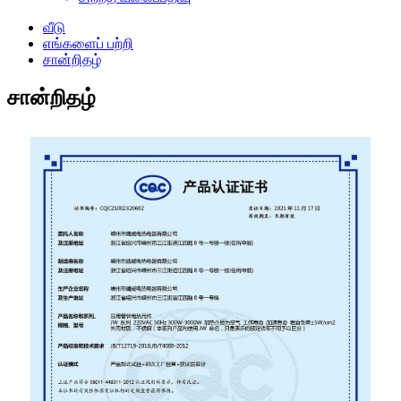
வீடு
எங்களைப் பற்றி
சான்றிதழ்
சான்றிதழ்