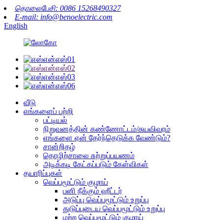
தொலைபேசி: 0086 15268490327
E-mail: info@benoelectric.com
English
வீடு
எங்களைப் பற்றி
பட்டியல்
நிறுவனத்தின் கண்ணோட்டம்/சுயவிவரம்
எங்களை ஏன் தேர்ந்தெடுக்க வேண்டும்?
சான்றிதழ்
தொழிற்சாலை சுற்றுப்பயணம்
அடிக்கடி கேட்கப்படும் கேள்விகள்
தயாரிப்புகள்
வெப்பமூட்டும் குழாய்
பனி நீக்கும் ஹீட்டர்
அடுப்பு வெப்பமூட்டும் உறுப்பு
துடுப்புடைய வெப்பமூட்டும் உறுப்பு
மற்ற வெப்பமூட்டும் குழாய்