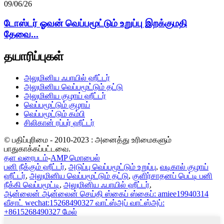
09/06/26
டோஸ்டர் ஓவன் வெப்பமூட்டும் உறுப்பு இறக்குமதி
தேவை...
தயாரிப்புகள்
அலுமினிய ஃபாயில் ஹீட்டர்
அலுமினிய வெப்பமூட்டும் தட்டு
அலுமினிய குழாய் ஹீட்டர்
வெப்பமூட்டும் குழாய்
வெப்பமூட்டும் கம்பி
சிலிகான் ரப்பர் ஹீட்டர்
© பதிப்புரிமை - 2010-2023 : அனைத்து உரிமைகளும்
பாதுகாக்கப்பட்டவை.
தள வரைபடம்
-
AMP மொபைல்
பனி நீக்கும் ஹீட்டர்
,
அடுப்பு வெப்பமூட்டும் உறுப்பு
,
வடிகால் குழாய்
ஹீட்டர்
,
அலுமினிய வெப்பமூட்டும் தட்டு
,
குளிர்சாதனப் பெட்டி பனி
நீக்கி வெப்பமூட்டி
,
அலுமினிய ஃபாயில் ஹீட்டர்
,
ஆன்லைன்
ஆன்லைன் செய்தி
ஸ்கைப்
ஸ்கைப்: amiee19940314
வீசாட்
wechat:15268490327
வாட்ஸ்அப்
வாட்ஸ்அப்:
+8615268490327
மேல்