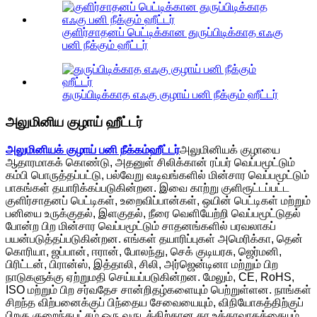
குளிர்சாதனப் பெட்டிக்கான துருப்பிடிக்காத எஃகு
பனி நீக்கும் ஹீட்டர்
துருப்பிடிக்காத எஃகு குழாய் பனி நீக்கும் ஹீட்டர்
அலுமினிய குழாய் ஹீட்டர்
அலுமினியக் குழாய் பனி நீக்கம்
ஹீட்டர்
அலுமினியக் குழாயை
ஆதாரமாகக் கொண்டு, அதனுள் சிலிக்கான் ரப்பர் வெப்பமூட்டும்
கம்பி பொருத்தப்பட்டு, பல்வேறு வடிவங்களில் மின்சார வெப்பமூட்டும்
பாகங்கள் தயாரிக்கப்படுகின்றன. இவை காற்று குளிரூட்டப்பட்ட
குளிர்சாதனப் பெட்டிகள், உறைவிப்பான்கள், ஒயின் பெட்டிகள் மற்றும்
பனியை உருக்குதல், இளகுதல், நீரை வெளியேற்றி வெப்பமூட்டுதல்
போன்ற பிற மின்சார வெப்பமூட்டும் சாதனங்களில் பரவலாகப்
பயன்படுத்தப்படுகின்றன. எங்கள் தயாரிப்புகள் அமெரிக்கா, தென்
கொரியா, ஜப்பான், ஈரான், போலந்து, செக் குடியரசு, ஜெர்மனி,
பிரிட்டன், பிரான்ஸ், இத்தாலி, சிலி, அர்ஜென்டினா மற்றும் பிற
நாடுகளுக்கு ஏற்றுமதி செய்யப்படுகின்றன. மேலும், CE, RoHS,
ISO மற்றும் பிற சர்வதேச சான்றிதழ்களையும் பெற்றுள்ளன. நாங்கள்
சிறந்த விற்பனைக்குப் பிந்தைய சேவையையும், விநியோகத்திற்குப்
பிறகு குறைந்தபட்சம் ஒரு வருடத்திற்கான தர உத்தரவாதத்தையும்