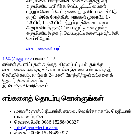
வாடிக்கையாளர்களின் தேவைகளுக்கு ஏற்ப
அலுமினிய பனிநீக்க வெப்பமூட்டிப் பைகள்
மற்றும் வெளிப் பெட்டிகளைத் தனிப்பயனாக்கித்
தரும். அதே நேரத்தில், நாங்கள் முறையே L-
420மிமீ, L-520மிமீ மற்றும் முக்கோண வடிவ
அலுமினியத் தகடு வெப்பமூட்டி என மூன்று
அலுமினியத் தகடு வெப்பமூட்டிகளையும் உற்பத்தி
செய்கிறோம்.
விசாரணை
விவரம்
1
2
அடுத்து >
>>
பக்கம் 1 / 2
எங்கள் தயாரிப்புகள் அல்லது விலைப்பட்டியல் குறித்த
விசாரணைகளுக்கு, உங்கள் மின்னஞ்சலை எங்களுக்குத்
தெரிவிக்கவும், நாங்கள் 24 மணி நேரத்திற்குள் உங்களைத்
தொடர்புகொள்வோம்.
இப்போதே விசாரிக்கவும்
எங்களைத் தொடர்பு கொள்ளுங்கள்
முகவரி: எண்.8 ஜியாங்சி சாலை, ஷெங்சோ நகரம், ஜெஜியாங்
மாகாணம், சீனா
தொலைபேசி: 0086 15268490327
info@benoelectric.com
ஸ்கைப்: 0086 15268490327