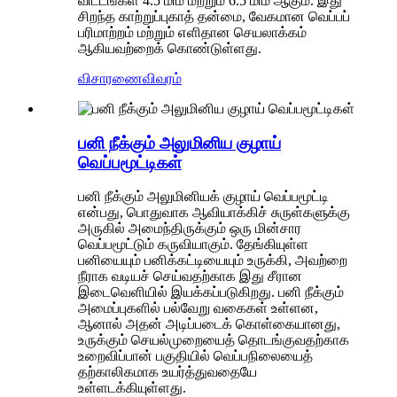
விட்டங்கள் 4.5 மிமீ மற்றும் 6.5 மிமீ ஆகும். இது
சிறந்த காற்றுப்புகாத் தன்மை, வேகமான வெப்பப்
பரிமாற்றம் மற்றும் எளிதான செயலாக்கம்
ஆகியவற்றைக் கொண்டுள்ளது.
விசாரணை
விவரம்
பனி நீக்கும் அலுமினிய குழாய்
வெப்பமூட்டிகள்
பனி நீக்கும் அலுமினியக் குழாய் வெப்பமூட்டி
என்பது, பொதுவாக ஆவியாக்கிச் சுருள்களுக்கு
அருகில் அமைந்திருக்கும் ஒரு மின்சார
வெப்பமூட்டும் கருவியாகும். தேங்கியுள்ள
பனியையும் பனிக்கட்டியையும் உருக்கி, அவற்றை
நீராக வடியச் செய்வதற்காக இது சீரான
இடைவெளியில் இயக்கப்படுகிறது. பனி நீக்கும்
அமைப்புகளில் பல்வேறு வகைகள் உள்ளன,
ஆனால் அதன் அடிப்படைக் கொள்கையானது,
உருக்கும் செயல்முறையைத் தொடங்குவதற்காக
உறைவிப்பான் பகுதியில் வெப்பநிலையைத்
தற்காலிகமாக உயர்த்துவதையே
உள்ளடக்கியுள்ளது.