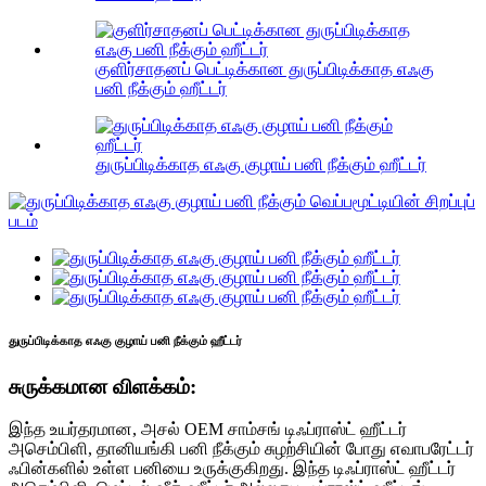
குளிர்சாதனப் பெட்டிக்கான துருப்பிடிக்காத எஃகு
பனி நீக்கும் ஹீட்டர்
துருப்பிடிக்காத எஃகு குழாய் பனி நீக்கும் ஹீட்டர்
துருப்பிடிக்காத எஃகு குழாய் பனி நீக்கும் ஹீட்டர்
சுருக்கமான விளக்கம்:
இந்த உயர்தரமான, அசல் OEM சாம்சங் டிஃப்ராஸ்ட் ஹீட்டர்
அசெம்பிளி, தானியங்கி பனி நீக்கும் சுழற்சியின் போது எவாபரேட்டர்
ஃபின்களில் உள்ள பனியை உருக்குகிறது. இந்த டிஃப்ராஸ்ட் ஹீட்டர்