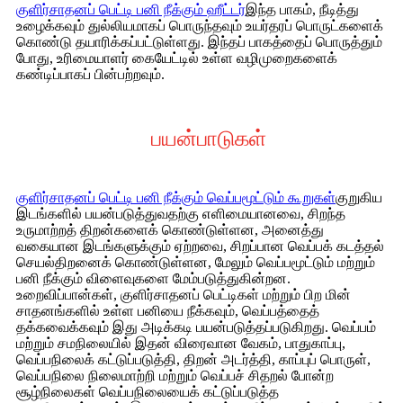
குளிர்சாதனப் பெட்டி பனி நீக்கும் ஹீட்டர்
இந்த பாகம், நீடித்து
உழைக்கவும் துல்லியமாகப் பொருந்தவும் உயர்தரப் பொருட்களைக்
கொண்டு தயாரிக்கப்பட்டுள்ளது. இந்தப் பாகத்தைப் பொருத்தும்
போது, ​​உரிமையாளர் கையேட்டில் உள்ள வழிமுறைகளைக்
கண்டிப்பாகப் பின்பற்றவும்.
பயன்பாடுகள்
குளிர்சாதனப் பெட்டி பனி நீக்கும் வெப்பமூட்டும் கூறுகள்
குறுகிய
இடங்களில் பயன்படுத்துவதற்கு எளிமையானவை, சிறந்த
உருமாற்றத் திறன்களைக் கொண்டுள்ளன, அனைத்து
வகையான இடங்களுக்கும் ஏற்றவை, சிறப்பான வெப்பக் கடத்தல்
செயல்திறனைக் கொண்டுள்ளன, மேலும் வெப்பமூட்டும் மற்றும்
பனி நீக்கும் விளைவுகளை மேம்படுத்துகின்றன.
உறைவிப்பான்கள், குளிர்சாதனப் பெட்டிகள் மற்றும் பிற மின்
சாதனங்களில் உள்ள பனியை நீக்கவும், வெப்பத்தைத்
தக்கவைக்கவும் இது அடிக்கடி பயன்படுத்தப்படுகிறது. வெப்பம்
மற்றும் சமநிலையில் இதன் விரைவான வேகம், பாதுகாப்பு,
வெப்பநிலைக் கட்டுப்படுத்தி, திறன் அடர்த்தி, காப்புப் பொருள்,
வெப்பநிலை நிலைமாற்றி மற்றும் வெப்பச் சிதறல் போன்ற
சூழ்நிலைகள் வெப்பநிலையைக் கட்டுப்படுத்த