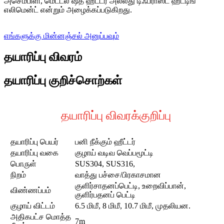
அசெம்பிளி, மெட்டல் ஷீத் ஹீட்டர் அல்லது டிஃப்ராஸ்ட் ஹீட்டிங்
எலிமென்ட் என்றும் அழைக்கப்படுகிறது.
எங்களுக்கு மின்னஞ்சல் அனுப்பவும்
தயாரிப்பு விவரம்
தயாரிப்பு குறிச்சொற்கள்
தயாரிப்பு விவரக்குறிப்பு
தயாரிப்பு பெயர்
பனி நீக்கும் ஹீட்டர்
தயாரிப்பு வகை
குழாய் வடிவ வெப்பமூட்டி
பொருள்
SUS304, SUS316,
நிறம்
வாத்து பச்சை/பிரகாசமான
குளிர்சாதனப்பெட்டி, உறைவிப்பான்,
விண்ணப்பம்
குளிர்பதனப் பெட்டி
குழாய் விட்டம்
6.5 மிமீ, 8 மிமீ, 10.7 மிமீ, முதலியன.
அதிகபட்ச மொத்த
7m