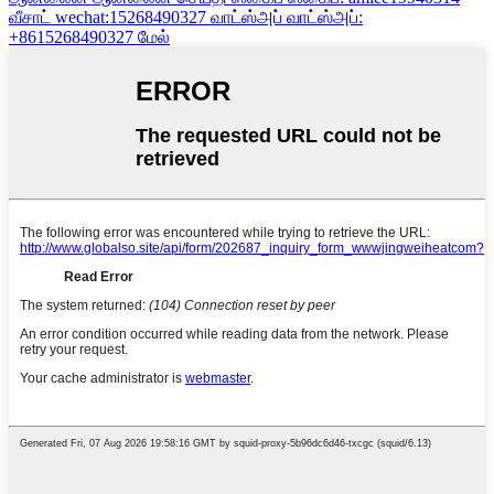
வீசாட்
wechat:15268490327
வாட்ஸ்அப்
வாட்ஸ்அப்:
+8615268490327
மேல்