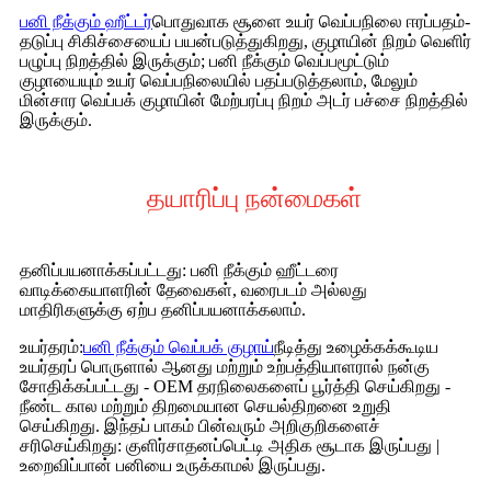
பனி நீக்கும் ஹீட்டர்
பொதுவாக சூளை உயர் வெப்பநிலை ஈரப்பதம்-
தடுப்பு சிகிச்சையைப் பயன்படுத்துகிறது, குழாயின் நிறம் வெளிர்
பழுப்பு நிறத்தில் இருக்கும்; பனி நீக்கும் வெப்பமூட்டும்
குழாயையும் உயர் வெப்பநிலையில் பதப்படுத்தலாம், மேலும்
மின்சார வெப்பக் குழாயின் மேற்பரப்பு நிறம் அடர் பச்சை நிறத்தில்
இருக்கும்.
தயாரிப்பு நன்மைகள்
தனிப்பயனாக்கப்பட்டது: பனி நீக்கும் ஹீட்டரை
வாடிக்கையாளரின் தேவைகள், வரைபடம் அல்லது
மாதிரிகளுக்கு ஏற்ப தனிப்பயனாக்கலாம்.
உயர்தரம்:
பனி நீக்கும் வெப்பக் குழாய்
நீடித்து உழைக்கக்கூடிய
உயர்தரப் பொருளால் ஆனது மற்றும் உற்பத்தியாளரால் நன்கு
சோதிக்கப்பட்டது - OEM தரநிலைகளைப் பூர்த்தி செய்கிறது -
நீண்ட கால மற்றும் திறமையான செயல்திறனை உறுதி
செய்கிறது. இந்தப் பாகம் பின்வரும் அறிகுறிகளைச்
சரிசெய்கிறது: குளிர்சாதனப்பெட்டி அதிக சூடாக இருப்பது |
உறைவிப்பான் பனியை உருக்காமல் இருப்பது.