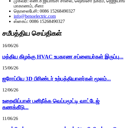
முகவரி: எண்.8 ஜியாங்சி சாலை, ஷெங்சோ நகரம், ஜெஜியாங்
மாகாணம், சீனா
தொலைபேசி: 0086 15268490327
info@benoelectric.com
ஸ்கைப்: 0086 15268490327
சமீபத்திய செய்திகள்
16/06/26
மத்திய கிழக்கு HVAC உபகரண சப்ளையர்கள் இருப்பு...
15/06/26
ஐரோப்பிய 3D பிரிண்டர் உற்பத்தியாளர்கள் மூலம்...
12/06/26
உறைவிப்பான் பனிநீக்க வெப்பமூட்டி வாட்டேஜ்
கணக்கீடு...
11/06/26