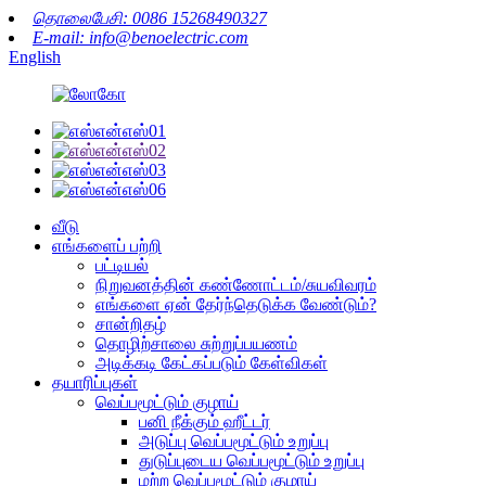
தொலைபேசி: 0086 15268490327
E-mail: info@benoelectric.com
English
வீடு
எங்களைப் பற்றி
பட்டியல்
நிறுவனத்தின் கண்ணோட்டம்/சுயவிவரம்
எங்களை ஏன் தேர்ந்தெடுக்க வேண்டும்?
சான்றிதழ்
தொழிற்சாலை சுற்றுப்பயணம்
அடிக்கடி கேட்கப்படும் கேள்விகள்
தயாரிப்புகள்
வெப்பமூட்டும் குழாய்
பனி நீக்கும் ஹீட்டர்
அடுப்பு வெப்பமூட்டும் உறுப்பு
துடுப்புடைய வெப்பமூட்டும் உறுப்பு
மற்ற வெப்பமூட்டும் குழாய்