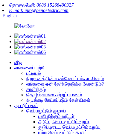
தொலைபேசி: 0086 15268490327
E-mail: info@benoelectric.com
English
வீடு
எங்களைப் பற்றி
பட்டியல்
நிறுவனத்தின் கண்ணோட்டம்/சுயவிவரம்
எங்களை ஏன் தேர்ந்தெடுக்க வேண்டும்?
சான்றிதழ்
தொழிற்சாலை சுற்றுப்பயணம்
அடிக்கடி கேட்கப்படும் கேள்விகள்
தயாரிப்புகள்
வெப்பமூட்டும் குழாய்
பனி நீக்கும் ஹீட்டர்
அடுப்பு வெப்பமூட்டும் உறுப்பு
துடுப்புடைய வெப்பமூட்டும் உறுப்பு
மற்ற வெப்பமூட்டும் குழாய்