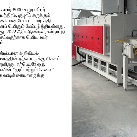
மார் 8000 சதுர மீட்டர்
்திரம், குழாய் சுருக்கும்
ையான மேம்பட்ட உற்பத்தி
ப் பெரிதும் மேம்படுத்தியுள்ளது.
து. 2022 ஆம் ஆண்டில், உள்நாட்டு
செய்வதற்காக பெரிய உயர்
ம்.
ண்டிப்பான அறிவியல்
னத்தின் நற்பெயருக்கு மிகவும்
றுகிறது; நற்பெயரே ஒரு
ளின் "தரம் மற்றும் சேவை"
ை வாடிக்கையாளருக்கு