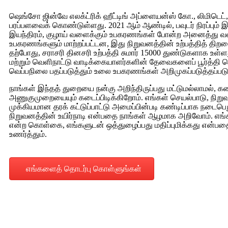
ஷெங்சோ ஜின்வே எலக்ட்ரிக் ஹீட்டிங் அப்ளையன்ஸ் கோ., லிமிடெட், சு
பரப்பளவைக் கொண்டுள்ளது. 2021 ஆம் ஆண்டில், பவுடர் நிரப்பும் இயந
இயந்திரம், குழாய் வளைக்கும் உபகரணங்கள் போன்ற அனைத்து வக
உபகரணங்களும் மாற்றப்பட்டன, இது நிறுவனத்தின் உற்பத்தித் திறனை
தற்போது, ​​சராசரி தினசரி உற்பத்தி சுமார் 15000 துண்டுகளாக உள்ள
மற்றும் வெளிநாட்டு வாடிக்கையாளர்களின் தேவைகளைப் பூர்த்தி 
வெப்பநிலை பதப்படுத்தும் உலை உபகரணங்கள் அறிமுகப்படுத்தப்படு
நாங்கள் இந்தத் துறையை நன்கு அறிந்திருப்பது மட்டுமல்லாமல், க
அணுகுமுறையையும் கடைப்பிடிக்கிறோம். எங்கள் செயல்பாடு, நிறுவ
முக்கியமான தரக் கட்டுப்பாட்டு அமைப்பின்படி கண்டிப்பாக நடைபெ
நிறுவனத்தின் உயிர்நாடி என்பதை நாங்கள் ஆழமாக அறிவோம். எங்க
என்ற கொள்கை, எங்களுடன் ஒத்துழைப்பது மதிப்புமிக்கது என்பத
உணர்த்தும்.
எங்களைத் தொடர்பு கொள்ளுங்கள்