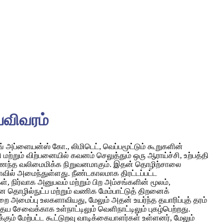
யவிவரம்
ங் அப்ளையன்ஸ் கோ., லிமிடெட், வெப்பமூட்டும் கூறுகளின்
்தி மற்றும் விற்பனையில் கவனம் செலுத்தும் ஒரு ஆராய்ச்சி, உற்பத்தி
கிணைந்த வலிமைமிக்க நிறுவனமாகும். இதன் தொழிற்சாலை
ல் அமைந்துள்ளது. நீண்டகாலமாக திரட்டப்பட்ட
, நிர்வாக அனுபவம் மற்றும் பிற அம்சங்களின் மூலம்,
ன தொழில்நுட்ப மற்றும் வணிக மேம்பாட்டுத் திறனைக்
அமைப்பு உலகளாவியது, மேலும் அதன் உயர்ந்த தயாரிப்புத் தரம்
்தைய சேவைக்காக உள்நாட்டிலும் வெளிநாட்டிலும் புகழ்பெற்றது.
-க்கும் மேற்பட்ட கூட்டுறவு வாடிக்கையாளர்கள் உள்ளனர், மேலும்