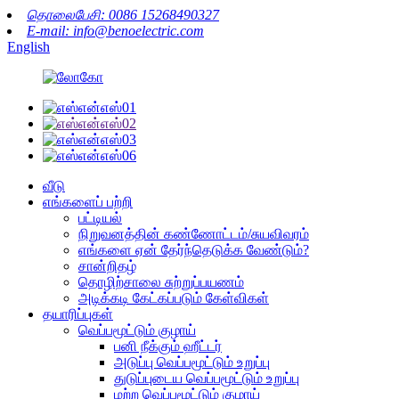
தொலைபேசி: 0086 15268490327
E-mail: info@benoelectric.com
English
வீடு
எங்களைப் பற்றி
பட்டியல்
நிறுவனத்தின் கண்ணோட்டம்/சுயவிவரம்
எங்களை ஏன் தேர்ந்தெடுக்க வேண்டும்?
சான்றிதழ்
தொழிற்சாலை சுற்றுப்பயணம்
அடிக்கடி கேட்கப்படும் கேள்விகள்
தயாரிப்புகள்
வெப்பமூட்டும் குழாய்
பனி நீக்கும் ஹீட்டர்
அடுப்பு வெப்பமூட்டும் உறுப்பு
துடுப்புடைய வெப்பமூட்டும் உறுப்பு
மற்ற வெப்பமூட்டும் குழாய்