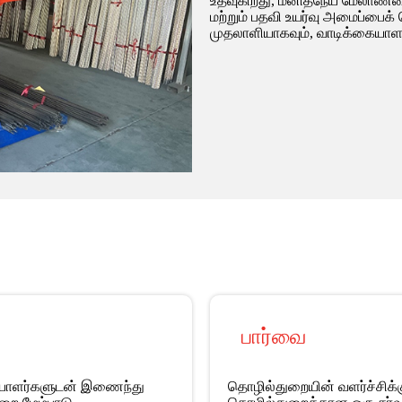
உதவுகிறது, மனிதநேய மேலாண்மைய
மற்றும் பதவி உயர்வு அமைப்பைக
முதலாளியாகவும், வாடிக்கையாளர்
பார்வை
கையாளர்களுடன் இணைந்து
தொழில்துறையின் வளர்ச்சிக்க